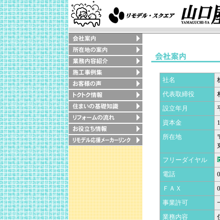
社名
代表取締役
設立年月
資本金
所在地
フリーダイヤル
電話
ＦＡＸ
事業許可
業務内容